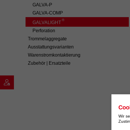
GALVA-P
GALVA-COMP
®
GALVALIGHT
Perforation
Trommelaggregate
Ausstattungsvarianten
Warenstromkontaktierung
Zubehör | Ersatzteile
Coo
Wir se
Zustim