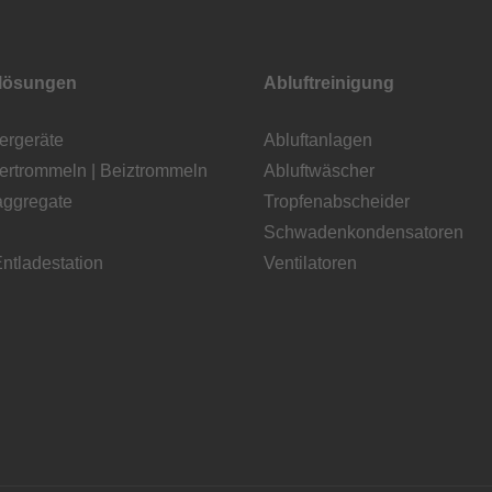
klösungen
Abluftreinigung
ergeräte
Abluftanlagen
iertrommeln | Beiztrommeln
Abluftwäscher
ggregate
Tropfenabscheider
Schwadenkondensatoren
ntladestation
Ventilatoren