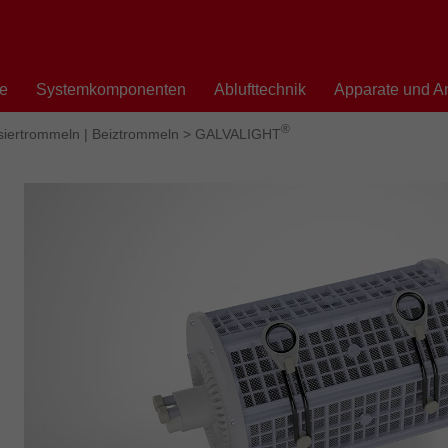
te
Systemkomponenten
Ablufttechnik
Apparate und A
®
siertrommeln | Beiztrommeln
>
GALVALIGHT