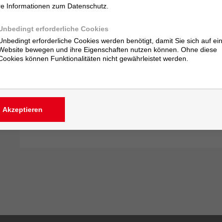
Hinweis: GALVALIGHT
-Handgeräte sind seit 2020 nicht me
re Informationen zum Datenschutz.
bis auf weiteres noch erhältlich. Bitte nehmen Sie bei Beda
Unbedingt erforderliche Cookies
®
®
GALVANET
-Handgerät 200
und
GALVANET
-Handgerät 
Unbedingt erforderliche Cookies werden benötigt, damit Sie sich auf ei
Trommeln verwenden.
Website bewegen und ihre Eigenschaften nutzen können. Ohne diese
Cookies können Funktionalitäten nicht gewährleistet werden.
Downloads
Akzeptieren
Zum Download unserer Datenblätter und für weitere te
anmelden.
» anmelden