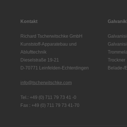
Kontakt
Galvani
Richard Tscherwitschke GmbH
Galvanisi
Kunststoff-Apparatebau und
Galvanis
Ablufttechnik
Trommela
Dieselstraße 19-21
Trockner
D-70771 Leinfelden-Echterdingen
Belade-/E
info@tscherwitschke.com
Tel.: +49 (0) 711 79 73 41 -0
Fax : +49 (0) 711 79 73 41-70