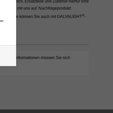
hr erhältlich. Ersatzteile und Zubehör hierfür sind
rf Kontakt mit uns auf. Nachfolgeprodukt:
®
300
. Diese können Sie auch mit GALVALIGHT
-
ner
chnische Informationen müssen Sie sich