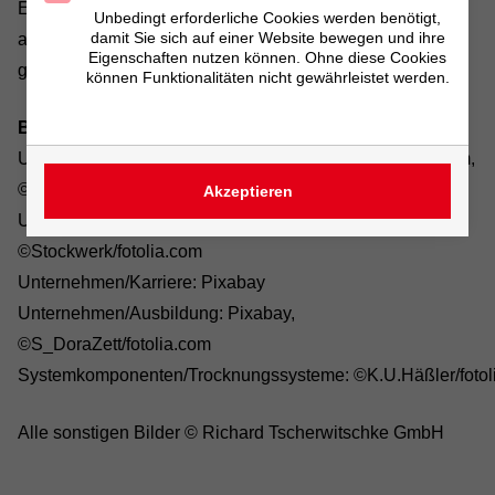
Emailadressen, durch Dritte zur Übersendung von nicht
Unbedingt erforderliche Cookies werden benötigt,
damit Sie sich auf einer Website bewegen und ihre
ausdrücklich angeforderten Informationen, ist nicht
Eigenschaften nutzen können. Ohne diese Cookies
gestattet.
können Funktionalitäten nicht gewährleistet werden.
Bildnachweis:
Unternehmen/Soziale Verantwortung: ©tcsaba/fotolia.com,
©Visions_AD/fotolia.com
Akzeptieren
Unternehmen/Nachhaltigkeit: ©Gina Sanders/fotolia.com,
©Stockwerk/fotolia.com
Unternehmen/Karriere: Pixabay
Unternehmen/Ausbildung: Pixabay,
©S_DoraZett/fotolia.com
Systemkomponenten/Trocknungssysteme: ©K.U.Häßler/fotolia
Alle sonstigen Bilder © Richard Tscherwitschke GmbH